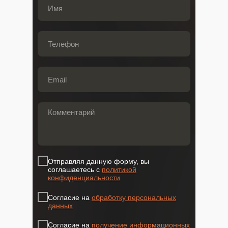
Отправляя данную форму, вы
соглашаетесь с
политикой
конфиденциальности
Согласие на
обработку персональных
данных
О
HR-
Проекты
нас
диагности
Согласие на
получение информационных