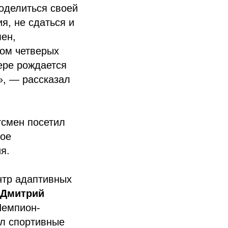
поделиться своей
я, не сдаться и
мен,
цом четверых
вере рождается
», — рассказал
тсмен посетил
кое
я.
нтр адаптивных
Дмитрий
Чемпион-
ел спортивные