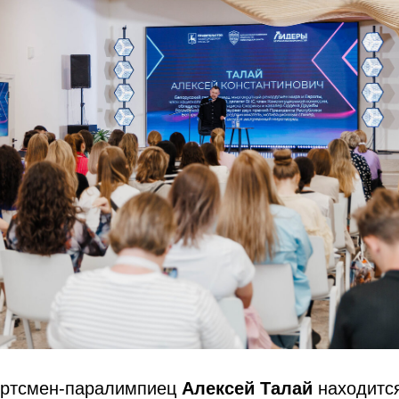
ортсмен-паралимпиец
Алексей Талай
находитс