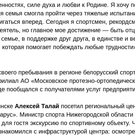
нностях, силе духа и любви к Родине. Я хочу 
оя семья смогла пройти через тяжелые испытани
игаться вперед. Сегодня я спортсмен, рекордс
еятель, но главное мое достижение — быть от
 семье, в поддержке друг друга, в единстве и 
 которая помогает побеждать любые трудности
своего пребывания в регионе белорусский спор
филиал АО «Московское протезно-ортопедичес
де пообщался с получателями услуг предприяти
инске
Алексей Талай
посетил региональный це
Парус». Министр спорта Нижегородской области
для гостя экскурсию по спортивному объекту. 
знакомился с инфраструктурой центра: осмотр