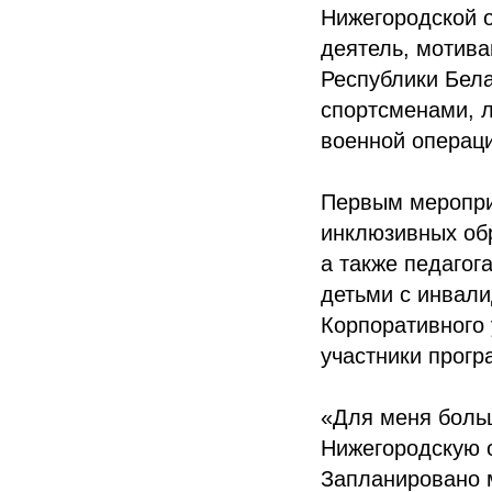
Нижегородской 
деятель, мотив
Республики Бела
спортсменами, 
военной операц
Первым мероприя
инклюзивных об
а также педагог
детьми с инвали
Корпоративного 
участники прогр
«Для меня боль
Нижегородскую о
Запланировано м