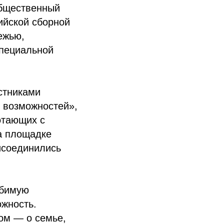
Общественный
ийской сборной
ежью,
специальной
стниками
 возможностей»,
отающих с
а площадке
исоединились
юбимую
ожность.
ом — о семье,