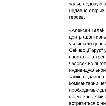
залы, ледовую а
недавно открыв
героев.
«Алексей Талай 
центр адаптивны
услышали ценны
Сейчас „Парус“
спорта — в трен
человек из льго
индивидуальной 
также недавно 
комментарии чем
необходимые дл
возможностями з
встретиться с н