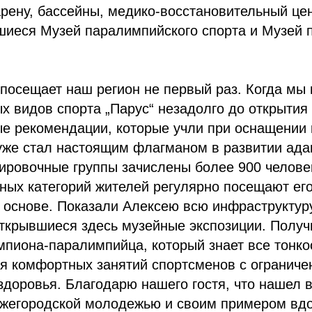
рену, бассейны, медико-восстановительный цен
шиеся Музей паралимпийского спорта и Музей 
посещает наш регион не первый раз. Когда мы
х видов спорта „Парус“ незадолго до открытия в
е рекомендации, которые учли при оснащении 
 уже стал настоящим флагманом в развитии ад
ировочные группы зачислены более 900 челове
тных категорий жителей регулярно посещают его
основе. Показали Алексею всю инфраструктуру
открывшиеся здесь музейные экспозиции. Полу
пиона-паралимпийца, который знает все тонко
я комфортных занятий спортсменов с огранич
доровья. Благодарю нашего гостя, что нашел 
ижегородской молодежью и своим примером вдо