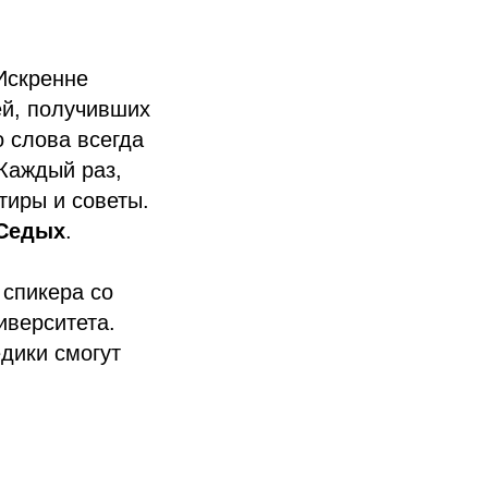
Искренне
ей, получивших
о слова всегда
 Каждый раз,
тиры и советы.
 Седых
.
 спикера со
иверситета.
дики смогут