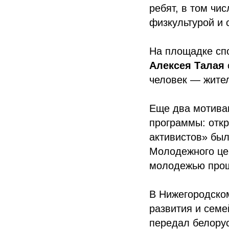
ребят, в том чи
физкультурой и
На площадке спо
Алексея Талая
человек — жител
Еще два мотива
программы: отк
активистов» бы
Молодежного цен
молодежью прош
В Нижегородском
развития и сем
передал белору