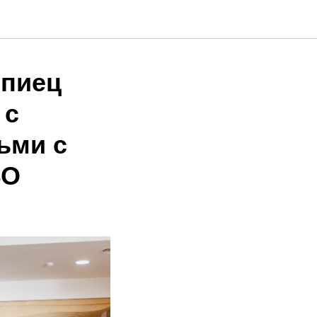
мпиец
 с
ьми с
ВО