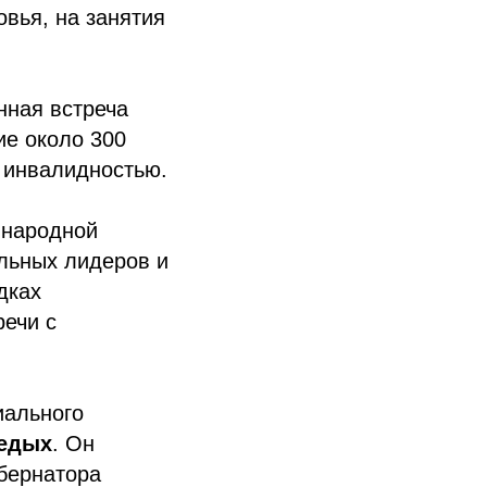
овья, на занятия
нная встреча
ие около 300
с инвалидностью.
 народной
льных лидеров и
дках
речи с
иального
Седых
. Он
бернатора