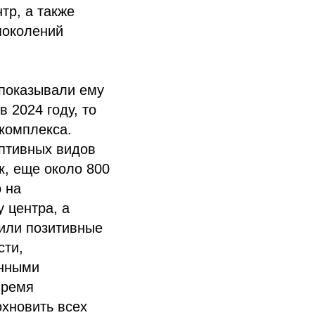
тр, а также
поколений
 показывали ему
 2024 году, то
комплекса.
аптивных видов
к, еще около 800
 на
 центра, а
чили позитивные
сти,
енными
время
хновить всех