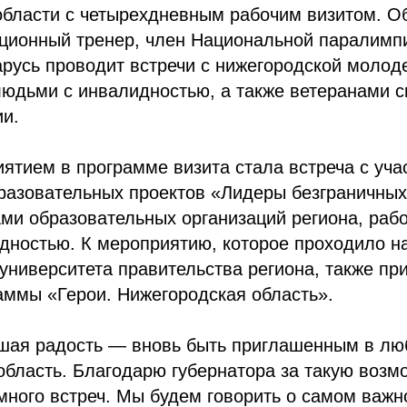
области с четырехдневным рабочим визитом. 
ационный тренер, член Национальной паралимп
русь проводит встречи с нижегородской молод
людьми с инвалидностью, а также ветеранами 
ии.
тием в программе визита стала встреча с уча
разовательных проектов «Лидеры безграничных
ами образовательных организаций региона, раб
дностью. К мероприятию, которое проходило н
университета правительства региона, также пр
аммы «Герои. Нижегородская область».
шая радость — вновь быть приглашенным в л
бласть. Благодарю губернатора за такую возм
ного встреч. Мы будем говорить о самом важн