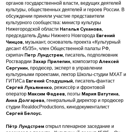
органов государственной власти, ведущих деятелей
культуры, общественных деятелей и героев России. В
обсуждении приняли участие представители
культурного сообщества: министр культуры
Наталья Суханова
Нижегородской области
,
Евгений
председатель Думы Нижнего Новгорода
Чинцов,
музыкант, основатель проекта «Культурный
десант 45/35», член Общественной палаты РФ,
Петр Лундстрем,
скрипач
писатель, подполковник
Захар Прилепин,
Алексей
Росгвардии
композитор
Сергунин,
продюсер, эксперт в управлении
культурными проектами, лектор Школы-студии МХАТ и
Евгений Стодушный,
ГИТИСа
писатель-фантаст
Сергей Лукьяненко,
режиссёр и фронтовой
Максим Фадеев,
Мария Ватутина,
оператор
поэты
Анна Долгарева,
генеральный директор и продюсер
студии RealdocProductions, кинодокументалист
Сергей Белоус.
Пётр Лундстрем
открыл пленарное заседание и