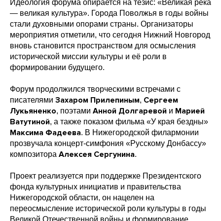
Идеология форума опирается на тезис: «Великая река
— великая культура». Города Поволжья в годы войны
стали духовными опорами страны. Организаторы
мероприятия отметили, что сегодня Нижний Новгород
вновь становится пространством для осмысления
исторической миссии культуры и её роли в
формировании будущего.
Форум продолжился творческими встречами с
Захаром Прилепиным
Сергеем
писателями
,
Лукьяненко
Анной Долгаревой
Марией
, поэтами
и
Ватутиной
, а также показом фильма «У края бездны»
Максима Фадеева
. В Нижегородской филармонии
прозвучала концерт-симфония «Русскому Донбассу»
Алексея Сергунина
композитора
.
Проект реализуется при поддержке Президентского
фонда культурных инициатив и правительства
Нижегородской области, он нацелен на
переосмысление исторической роли культуры в годы
Великой Отечественной войны и формирование