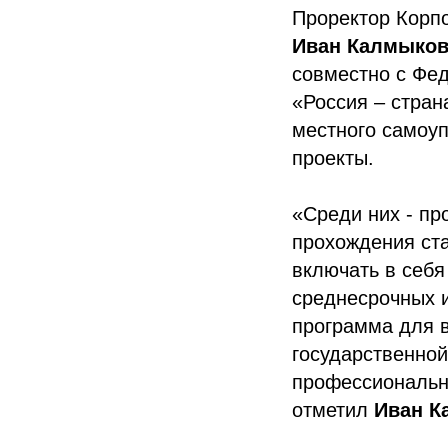
Проректор Корпо
Иван Калмыко
совместно с Фе
«Россия – стран
местного самоу
проекты.
«Среди них - пр
прохождения ста
включать в себ
среднесрочных и
программа для 
государственной
профессиональн
отметил
Иван К