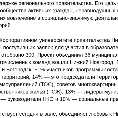
держке регионального правительства. Его цель
ообщества активных граждан, неравнодушных 
 их вовлечение в социально-значимую деятельн
орий.
 Корпоративном университете правительства Н
66 поступивших заявок для участия в образоват
отобрано 300. Проект объединил 36 муниципал
огочисленных команд вошли Нижний Новгород, 
 и Богородск. 51% участников программы сост
 территорий, 14% — это председатели террито
амоуправлений (ТОС), советов многоквартирны
бственников жилья (ТСЖ), 13% — лидеры муни
 — руководители НКО и 10% — социальные пр
утствует сегодня в зале, объединяет любовь к 