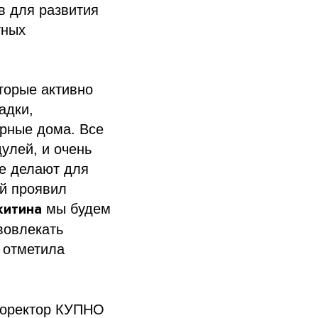
в для развития
тных
торые активно
адки,
ирные дома. Все
улей, и очень
ое делают для
ый проявил
китина
мы будем
вовлекать
 отметила
проректор КУПНО