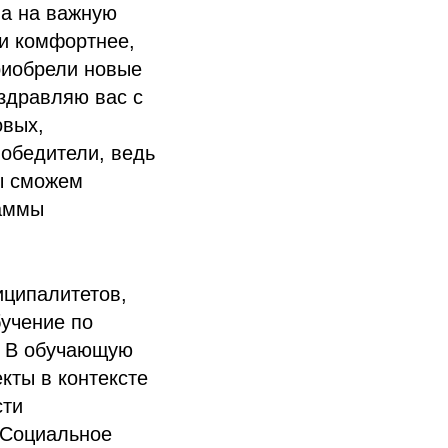
на на важную
ли комфортнее,
риобрели новые
оздравляю вас с
овых,
обедители, ведь
ы сможем
раммы
иципалитетов,
учение по
. В обучающую
кты в контексте
сти
«Социальное