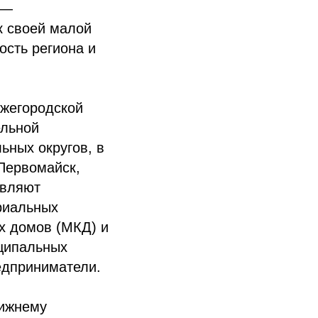
 —
к своей малой
ость региона и
ижегородской
ельной
ьных округов, в
Первомайск,
авляют
риальных
х домов (МКД) и
ципальных
едприниматели.
Нижнему