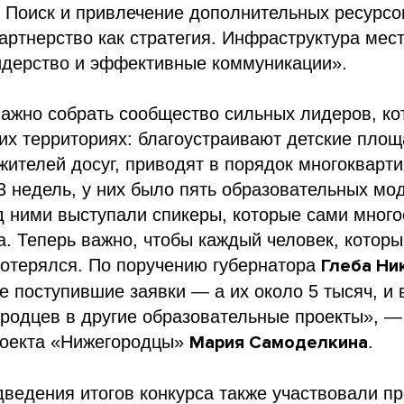
 Поиск и привлечение дополнительных ресурсо
артнерство как стратегия. Инфраструктура мес
идерство и эффективные коммуникации».
ажно собрать сообщество сильных лидеров, ко
их территориях: благоустраивают детские площ
жителей досуг, приводят в порядок многокварт
3 недель, у них было пять образовательных мод
д ними выступали спикеры, которые сами мног
а. Теперь важно, чтобы каждый человек, котор
потерялся. По поручению губернатора
Глеба Ни
е поступившие заявки — а их около 5 тысяч, и 
родцев в другие образовательные проекты», —
роекта «Нижегородцы»
Мария Самоделкина
.
дведения итогов конкурса также участвовали 