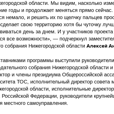
егородской области. Мы видим, насколько изм
ние годы и продолжает меняться прямо сейчас.
ся немало, и решить их по щелчку пальцев про
сделает свою территорию хотя бы чуточку лучш
звиваться день за днем. И у участников проект
ся все возможности», — подчеркнул заместите
го собрания Нижегородской области
Алексей А
ставниками программы выступили руководители 
одательного собрания Нижегородской области 
ектор и члены президиума Общероссийской асс
рситета ТОС, исполнительный директор совета
жегородской области, исполнительные директо
 Российской Федерации, руководители крупней
я местного самоуправления.