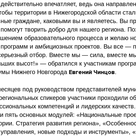
действительно впечатляет, ведь она направле
чтобы территории в Нижегородской области ста
ные граждане, каковыми вы и являетесь. Вы п
 помогут творить добро для нашего региона. П
шением образовательного процесса и желаю н
программ и амбициозных проектов. Вы все — п
серьезный отбор. Вместе мы — сила, вместе м
льших высот!» — обратился к участникам прог
умы Нижнего Новгорода
Евгений Чинцов
.
месяцев под руководством представителей мун
региональных спикеров участники проходили об
ссиональных компетенций и лидерских качеств
и пять основных модулей: «Национальные прое
ории. Стратегия развития региона», «Особенно
 управления, новые подходы и инструменты», 