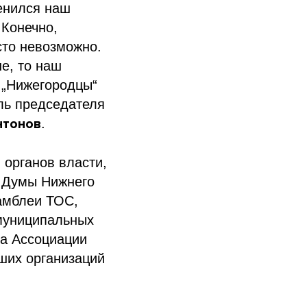
енился наш
 Конечно,
сто невозможно.
е, то наш
а „Нижегородцы“
ль председателя
нтонов
.
органов власти,
и Думы Нижнего
амблеи ТОС,
 муниципальных
ра Ассоциации
ших организаций