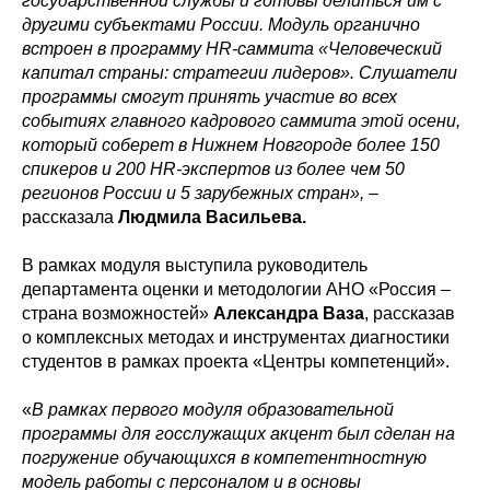
государственной службы и готовы делиться им с
другими субъектами России. Модуль органично
встроен в программу HR-саммита «Человеческий
капитал страны: стратегии лидеров». Слушатели
программы смогут принять участие во всех
событиях главного кадрового саммита этой осени,
который соберет в Нижнем Новгороде более 150
спикеров и 200 HR-экспертов из более чем 50
регионов России и 5 зарубежных стран»,
–
рассказала
Людмила Васильева.
В рамках модуля выступила руководитель
департамента оценки и методологии АНО «Россия –
страна возможностей»
Александра Ваза
, рассказав
о комплексных методах и инструментах диагностики
студентов в рамках проекта «Центры компетенций».
«
В рамках первого модуля образовательной
программы для госслужащих акцент был сделан на
погружение обучающихся в компетентностную
модель работы с персоналом и в основы