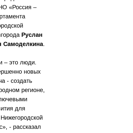
АНО «Россия –
артамента
ородской
вгорода
Руслан
я Самоделкина
.
 – это люди.
ершенно новых
а - создать
родном регионе,
ключевыми
вития для
ы Нижегородской
», - рассказал