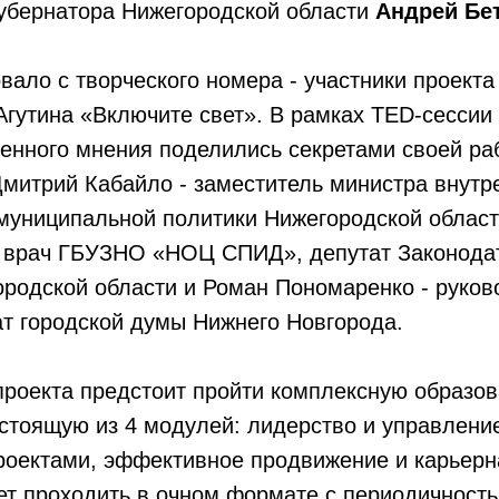
губернатора Нижегородской области
Андрей Бе
вало с творческого номера - участники проект
Агутина «Включите свет». В рамках TED-сесси
енного мнения поделились секретами своей ра
митрий Кабайло - заместитель министра внутр
 муниципальной политики Нижегородской облас
й врач ГБУЗНО «НОЦ СПИД», депутат Законода
ородской области и Роман Пономаренко - рук
ат городской думы Нижнего Новгорода.
проекта предстоит пройти комплексную образо
остоящую из 4 модулей: лидерство и управлени
роектами, эффективное продвижение и карьерн
т проходить в очном формате с периодичность