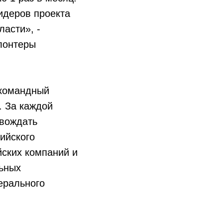
идеров проекта
асти», -
лонтеры
 командный
. За каждой
овождать
ийского
ских компаний и
ьных
ерального