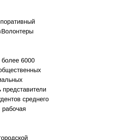
рпоративный
 «Волонтеры
 более 6000
 общественных
циальных
 представители
тудентов среднего
 рабочая
городской