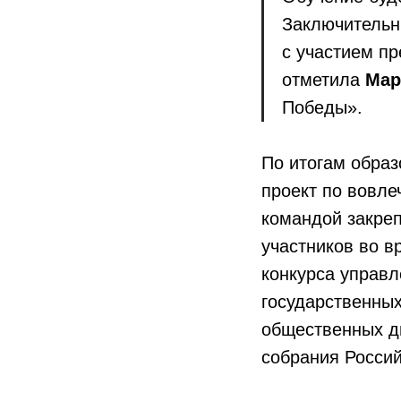
Заключительн
с участием пр
отметила
Мар
Победы».
По итогам обра
проект по вовл
командой закреп
участников во в
конкурса управ
государственны
общественных д
собрания Росси