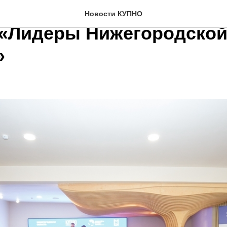
ала образовательная пр
Новости КУПНО
 «Лидеры Нижегородско
»