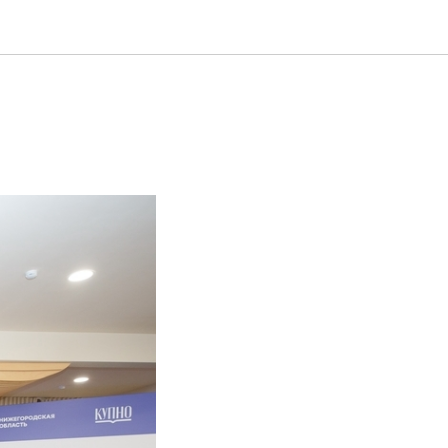
ограмма
й