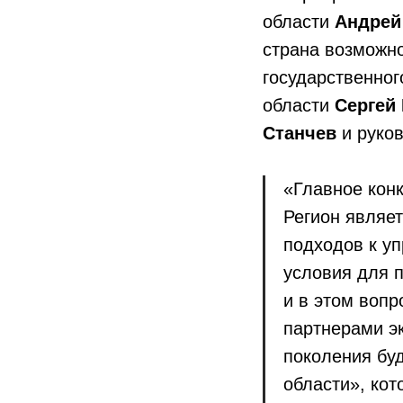
области
Андрей
страна возможн
государственног
области
Сергей
Станчев
и руко
«Главное кон
Регион являе
подходов к у
условия для 
и в этом воп
партнерами э
поколения буд
области», кот