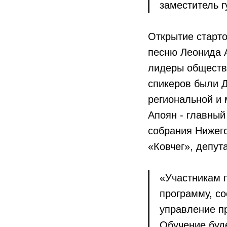
заместитель 
Открытие старто
песню Леонида 
лидеры обществ
спикеров были Д
региональной и
Апоян - главны
собрания Нижег
«Ковчег», депут
«Участникам 
программу, с
управление п
Обучение буде