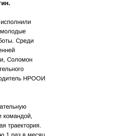
тин.
а исполнили
и молодые
боты. Среди
енней
ти, Соломон
тельного
оводитель НРООИ
вательную
е командой,
ая траектория.
ю 1 раз в месяц.