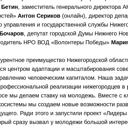
 Бетин
, заместитель генерального директора 
остей»
Антон Сериков
(онлайн), директор деп
о управления и государственной службы Нижег
 Бочаров
, депутат городской Думы Нижнего Но
водитель НРО ВОД «Волонтеры Победы»
Мари
курентное преимущество Нижегородской области
тся центром адаптации и масштабирования сов
правлению человеческим капиталом. Наша задач
профессиональной реализации нижегородцев в 
росе мы делаем ставку на молодежь. Вместе с 
косистемы мы создаем новые возможности раз
ущего. Ради этого и запустили проект «Лидер
орый сразу вызвал у молодежи большой интерес