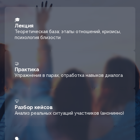
🎓
Лекция
Теоретическая база: этапы отношений, кризисы,
психология близости
🤝
Практика
Упражнения в парах, отработка навыков диалога
💡
Разбор кейсов
Анализ реальных ситуаций участников (анонимно)
🗣️