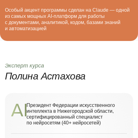
Особый акцент программы сделан на Claude — одной
из самых мощных AI-платформ для работы
с документами, аналитикой, кодом, базами знаний
и автоматизацией
Эксперт
курса
Полина
Астахова
Президент Федерации искусственного
интеллекта в Нижегородской области,
сертифицированный специалист
по нейросетям (40+ нейросетей)