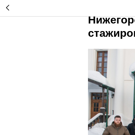
Участни
Нижегор
стажиро