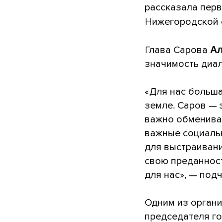
рассказала перв
Нижегородской 
Глава Сарова
Ал
значимость диал
«Для нас больша
земле. Саров — 
важно обмениват
важные социальн
для выстраиван
свою преданност
для нас», — подч
Одним из органи
председателя г