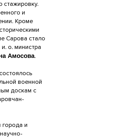
 стажировку.
енного и
ении. Кроме
историческими
ие Сарова стало
и. о. министра
на Амосова
.
 состоялось
льной военной
ным доскам с
аровчан-
 города и
 научно-