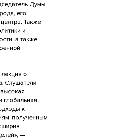
едседатель Думы
рода, его
центра. Также
олитики и
сти, а также
военной
 лекция о
а. Слушатели
 высокая
и глобальная
одходы к
иям, полученным
асширив
елей», —