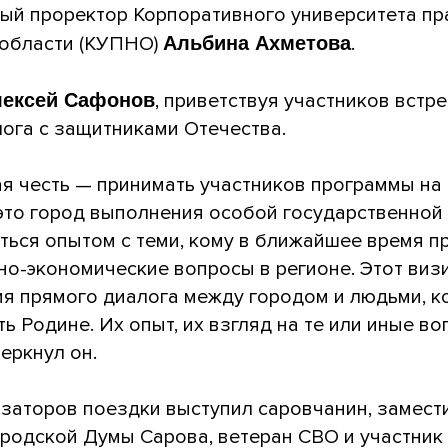
ый проректор Корпоративного университета пр
области (КУПНО)
Альбина Ахметова
.
ексей Сафонов
, приветствуя участников встр
ога с защитниками Отечества.
я честь — принимать участников программы на
это город выполнения особой государственной 
ься опытом с теми, кому в ближайшее время п
о-экономические вопросы в регионе. Этот виз
ия прямого диалога между городом и людьми, к
ь Родине. Их опыт, их взгляд на те или иные в
еркнул он.
заторов поездки выступил саровчанин, замест
ородской Думы Сарова, ветеран СВО и участник