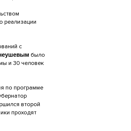
льством
о реализации
ований с
Гнеушевым
было
мы и 30 человек
ия по программе
губернатор
ершился второй
ники проходят