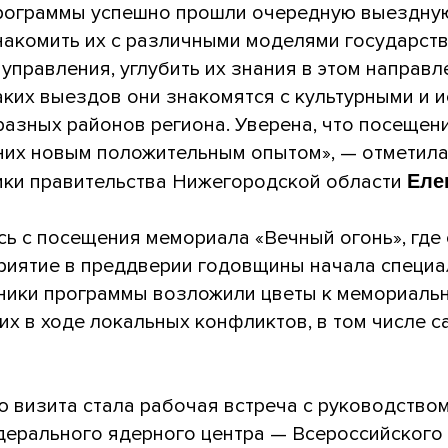
программы успешно прошли очередную выездную
акомить их с различными моделями государств
управления, углубить их знания в этом направл
таких выездов они знакомятся с культурными и 
азных районов региона. Уверена, что посещен
них новым положительным опытом», — отметила 
ики правительства Нижегородской области
Еле
ь с посещения мемориала «Вечный огонь», где
риятие в преддверии годовщины начала специа
тники программы возложили цветы к мемориаль
х в ходе локальных конфликтов, в том числе с
 визита стала рабочая встреча с руководством
дерального ядерного центра — Всероссийского