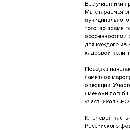
Все участники 
Мы стараемся зн
муниципального 
того, во время 
особенностями р
для каждого из 
кадровой полит
Поездка началас
памятное мероп
операции. Учас
именами погибши
участников СВО.
Ключевой частью
Российского фе