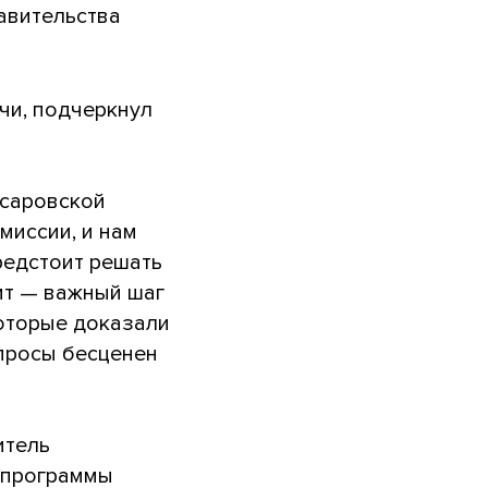
авительства
ечи, подчеркнул
 саровской
миссии, и нам
редстоит решать
ит — важный шаг
оторые доказали
опросы бесценен
итель
 программы