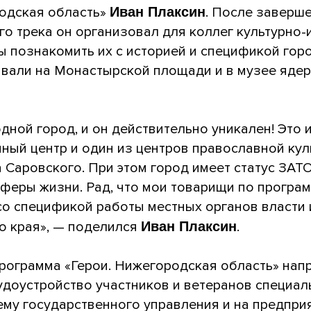
родская область»
Иван Плаксин
. После заверш
о трека он организовал для коллег культурно
ы познакомить их с историей и спецификой гор
вали на Монастырской площади и в музее яде
дной город, и он действительно уникален! Это 
ный центр и один из центров православной куль
Саровского. При этом город имеет статус ЗАТО
сферы жизни. Рад, что мои товарищи по програ
о спецификой работы местных органов власти 
о края», — поделился
Иван Плаксин
.
рограмма «Герои. Нижегородская область» нап
удоустройство участников и ветеранов специа
ему государственного управления и на предприя