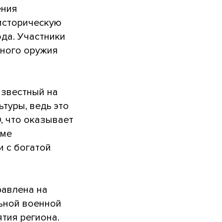
ения
-историческую
ода. Участники
рного оружия
известный на
туры, ведь это
, что оказывает
мме
и с богатой
равлена на
льной военной
тия региона.