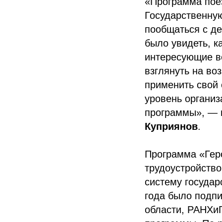
«Программа поез
Государственну
пообщаться с де
было увидеть, к
интересующие во
взглянуть на во
применить свой 
уровень организ
программы», — 
Куприянов
.
Программа «Геро
трудоустройство
систему государ
года было подп
области, РАНХи