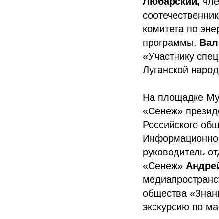
Любарский,
чле
соотечественни
комитета по эне
программы.
Вал
«Участнику спе
Луганской народ
На площадке Му
«Сенеж» презид
Российского общ
Информационно-
руководитель о
«Сенеж»
Андре
медиапространст
общества «Зна
экскурсию по м