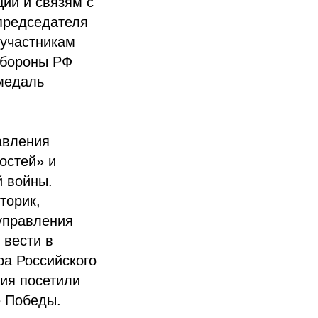
ции и связям с
 председателя
участникам
обороны РФ
едаль
авления
остей» и
й войны.
торик,
управления
 вести в
ра Российского
тия посетили
е Победы.