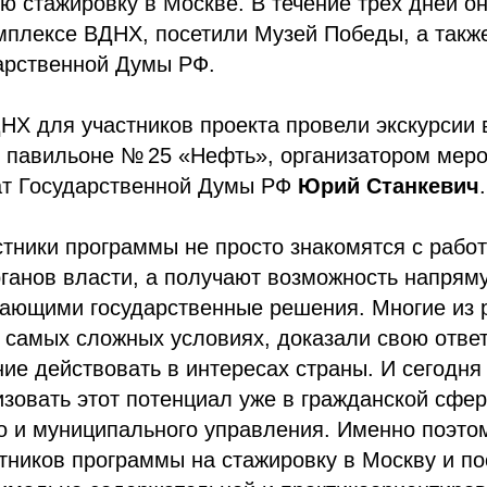
 стажировку в Москве. В течение трех дней о
мплексе ВДНХ, посетили Музей Победы, а такж
дарственной Думы РФ.
Х для участников проекта провели экскурсии 
в павильоне № 25 «Нефть», организатором мер
ат Государственной Думы РФ
Юрий Станкевич
.
стники программы не просто знакомятся с рабо
ганов власти, а получают возможность напрям
ающими государственные решения. Многие из 
 самых сложных условиях, доказали свою ответ
ие действовать в интересах страны. И сегодн
зовать этот потенциал уже в гражданской сфер
о и муниципального управления. Именно поэто
тников программы на стажировку в Москву и п