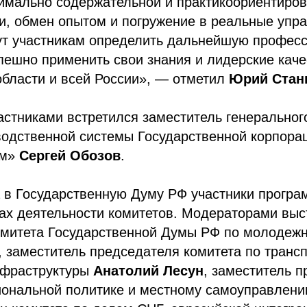
имально содержательной и практикоориентиров
чи, обмен опытом и погружение в реальные упр
ут участникам определить дальнейшую профес
пешно применить свои знания и лидерские каче
области и всей России», — отметил
Юрий Стан
частниками встретился заместитель генеральног
водственной системы Государственной корпора
ом»
Сергей Обозов
.
а в Государственную Думу РФ участники прогр
ках деятельности комитетов. Модераторами выс
омитета Государственной Думы РФ по молодежн
, заместитель председателя комитета по транс
нфраструктуры
Анатолий Лесун
, заместитель 
гиональной политике и местному самоуправлен