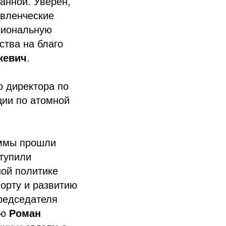
анной. Уверен,
авленческие
сиональную
ства на благо
кевич
.
о директора по
ции по атомной
аммы прошли
тупили
ой политике
порту и развитию
председателя
ию
Роман