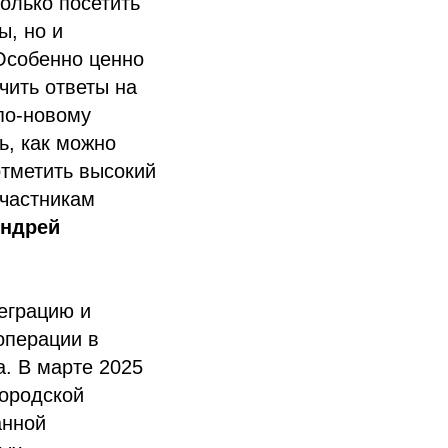
олько посетить
ы, но и
Особенно ценно
чить ответы на
по-новому
ь, как можно
отметить высокий
участникам
ндрей
еграцию и
операции в
а. В марте 2025
ородской
анной