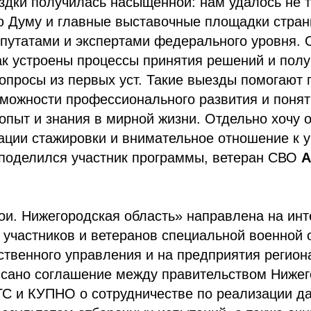
дки получилась насыщенной: нам удалось не т
ю Думу и главные выставочные площадки стран
путатами и экспертами федерального уровня. 
ак устроены процессы принятия решений и полу
просы из первых уст. Такие выезды помогают 
зможности профессионального развития и понят
опыт и знания в мирной жизни. Отдельно хочу 
ации стажировки и внимательное отношение к 
поделился участник программы, ветеран СВО
А
и. Нижегородская область» направлена на инт
 участников и ветеранов специальной военной 
ственного управления и на предприятия регион
исано соглашение между правительством Нижег
ГС и КУПНО о сотрудничестве по реализации д