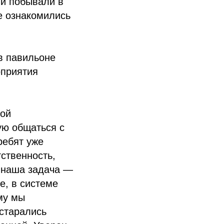
ни побывали в
е ознакомились
в павильоне
оприятия
той
ую общаться с
ребят уже
ственность,
я наша задача —
е, в системе
му мы
остарались