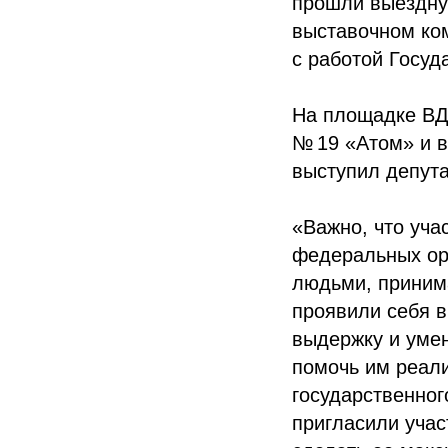
прошли выездную
выставочном ко
с работой Госу
На площадке ВДН
№ 19 «Атом» и 
выступил депут
«Важно, что уча
федеральных ор
людьми, приним
проявили себя в
выдержку и умен
помочь им реали
государственног
пригласили учас