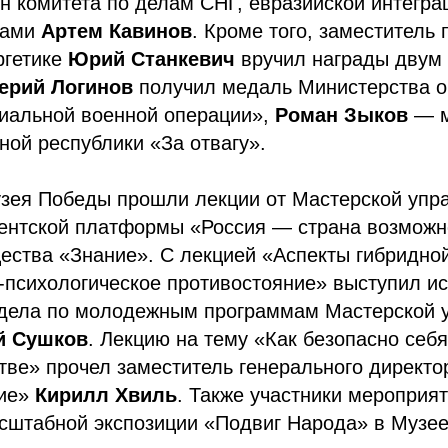
н комитета по делам СНГ, евразийской интегра
ками
Артем Кавинов
. Кроме того, заместитель
ргетике
Юрий Станкевич
вручил награды двум 
ерий Логинов
получил медаль Министерства 
циальной военной операции»,
Роман Зыков
— м
ной республики «За отвагу».
зея Победы прошли лекции от Мастерской упр
ентской платформы «Россия — страна возможн
ества «Знание». С лекцией «Аспекты гибридно
психологическое противостояние» выступил ис
тдела по молодежным программам Мастерской 
й Сушков
. Лекцию на тему «Как безопасно себя
ве» прочел заместитель генерального директо
ние»
Кирилл Хвиль
. Также участники мероприя
асштабной экспозиции «Подвиг Народа» в Музе