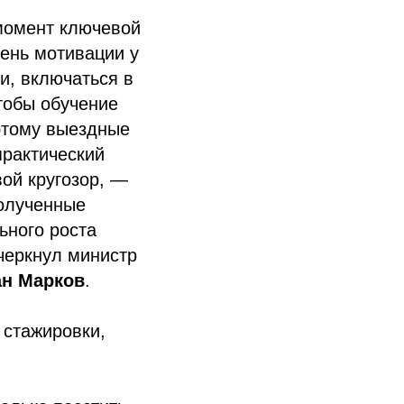
момент ключевой
вень мотивации у
и, включаться в
тобы обучение
оэтому выездные
практический
вой кругозор, —
полученные
ьного роста
черкнул министр
н Марков
.
 стажировки,