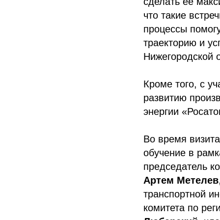
сделать ее макс
что такие встре
процессы помог
траекторию и ус
Нижегородской 
Кроме того, с у
развитию произ
энергии «Росат
Во время визит
обучение в рам
председатель к
Артем Метелев
транспортной и
комитета по ре