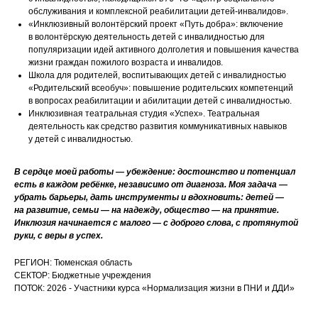
обслуживания и комплексной реабилитации детей-инвалидов».
«Инклюзивный волонтёрский проект «Путь добра»: включение
в волонтёрскую деятельность детей с инвалидностью для
популяризации идей активного долголетия и повышения качества
жизни граждан пожилого возраста и инвалидов.
Школа для родителей, воспитывающих детей с инвалидностью
«Родительский всеобуч»: повышение родительских компетенций
в вопросах реабилитации и абилитации детей с инвалидностью.
Инклюзивная театральная студия «Успех». Театральная
деятельность как средство развития коммуникативных навыков
у детей с инвалидностью.
В сердце моей работы — убеждение: достоинство и потенциал
есть в каждом ребёнке, независимо от диагноза. Моя задача —
убрать барьеры, дать инструменты и вдохновить: детей —
на развитие, семьи — на надежду, общество — на принятие.
Инклюзия начинается с малого — с доброго слова, с протянутой
руки, с веры в успех.
РЕГИОН: Тюменская область
СЕКТОР: Бюджетные учреждения
ПОТОК: 2026 - Участники курса «Нормализация жизни в ПНИ и ДДИ»