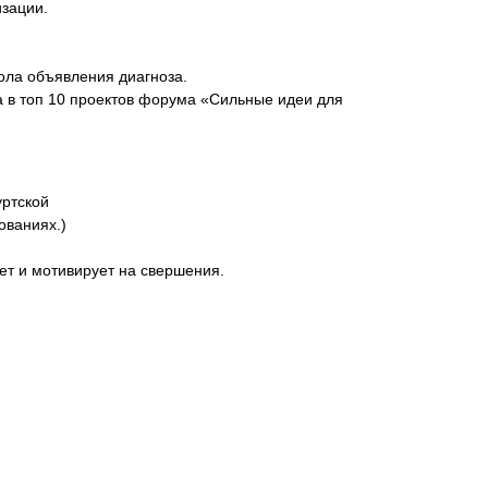
зации.
ола объявления диагноза.
а в топ 10 проектов форума «Сильные идеи для
уртской
ованиях.)
ет и мотивирует на свершения.