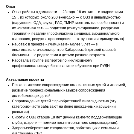
Опыт
Опыт работы в должности — 23 года. 18 из них — с подростками
15+, из которых около 200 ежегодно — с ОВЗ и инвалидностью
(нарушения ОДА, слуха , РАС, ТМНР, ментальные особенности) и
их контактная сеть — родители (консультирование, ресурсная
терапия) и педагоги (профилактика синдрома эмоционального
выгорания, ресурсы, просвещение — в группах и индивидуально).
Работаю в проекте «УчимЗнаем» более 5 лет — в
онкогематологическом центре Хабаровской детской краевой
больницы — с родителями и детьми разного возраста.
Работала в группе экспертов по инклюзивному
профессиональному образованию и обучению при РУДН.
Актуальные проекты
Психологическое сопровождение паллиативных детей и их семей,
развитие профессиональных навыков сопровождения
долгоболеющих детей.
Сопровождение детей с приобретенной инвалидностью (эту
категорию часто забывают на фоне врожденных нарушений
развития).
Сироты с ОВЗ старше 18 лет (нужны какие-то поддерживающие
клубы, встречи — помимо постинтернатного сопровождения).
Здоровьесбережение специалистов, работающих с семьями и
участниками СВО.