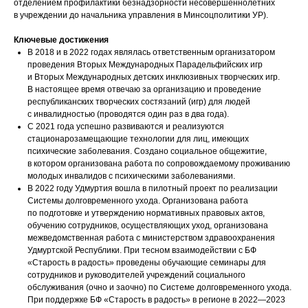
отделением профилактики безнадзорности несовершеннолетних
в учреждении до начальника управления в Минсоцполитики УР).
Ключевые достижения
В 2018 и в 2022 годах являлась ответственным организатором
проведения Вторых Международных Парадельфийских игр
и Вторых Международных детских инклюзивных творческих игр.
В настоящее время отвечаю за организацию и проведение
республиканских творческих состязаний (игр) для людей
с инвалидностью (проводятся один раз в два года).
С 2021 года успешно развиваются и реализуются
стационарозамещающие технологии для лиц, имеющих
психические заболевания. Создано социальное общежитие,
в котором организована работа по сопровождаемому проживанию
молодых инвалидов с психическими заболеваниями.
В 2022 году Удмуртия вошла в пилотный проект по реализации
Системы долговременного ухода. Организована работа
по подготовке и утверждению нормативных правовых актов,
обучению сотрудников, осуществляющих уход, организована
межведомственная работа с министерством здравоохранения
Удмуртской Республики. При тесном взаимодействии с БФ
«Старость в радость» проведены обучающие семинары для
сотрудников и руководителей учреждений социального
обслуживания (очно и заочно) по Системе долговременного ухода.
При поддержке БФ «Старость в радость» в регионе в 2022—2023