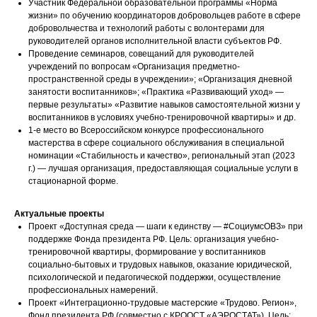
Участник Федеральной образовательной программы «Норма
жизни» по обучению координаторов добровольцев работе в сфере
добровольчества и технологий работы с волонтерами для
руководителей органов исполнительной власти субъектов РФ.
Проведение семинаров, совещаний для руководителей
учреждений по вопросам «Организация предметно-
пространственной среды в учреждении»; «Организация дневной
занятости воспитанников»; «Практика «Развивающий уход» —
первые результаты» «Развитие навыков самостоятельной жизни у
воспитанников в условиях учебно-тренировочной квартиры» и др.
1-е место во Всероссийском конкурсе профессионального
мастерства в сфере социального обслуживания в специальной
номинации «Стабильность и качество», региональный этап (2023
г.) — лучшая организация, предоставляющая социальные услуги в
стационарной форме.
Актуальные проекты
Проект «Доступная среда — шаги к единству — #СоциумсОВЗ» при
поддержке Фонда президента РФ. Цель: организация учебно-
тренировочной квартиры, формирование у воспитанников
социально-бытовых и трудовых навыков, оказание юридической,
психологической и педагогической поддержки, осуществление
профессиональных намерений.
Проект «Интеграционно-трудовые мастерские «Трудово. Регион»,
Фонд президента РФ (совместно с КРООСТ «АЭРОСТАТ»). Цель: