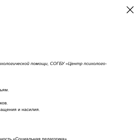
ихологической помощи, СОГБУ «Центр психолого-
ьям.
ков.
ращения и насилия.
ность «Социальная педагогика».