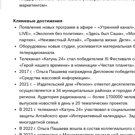
маркетингом».
Ключевые достижения
Появление новых программ в эфире – «Утренний канал»,
LIVE», «Экология без политики», «Здесь был Саша», «М
партия», «Неизвестный Алтай», «Правила жизни. Дети», 
Оборудованы новые студии, усиливается материальная 
телерадиоканала.
Телеканал «Катунь 24» стал победителем XI Фестиваля
«Герой нашего времени» в номинации «Чистая планета»
2017 г. - Ольга Пашаева награждена Дипломом победител
«Средства массовой информации».
2021 г. – Издательский дом «Регион» отметил десятилет
осуществляется в 34 муниципальных районах и городах А
региона. Аудитория радиоканала — более 1700000 челов
выпусков новостей в день и 20 тематических проектов.
В 2021 г. телеканал «Катунь 24» участвовал в социальн
защиты Алтайского края «Интерактивный календарь». Зад
многодетной семьи.
В 2022 г. Ольга Пашаева вошла в состав коллегиального 
В 2022 г. совместно с Министерством социальной защит