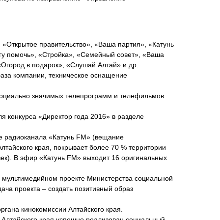
 «Открытое правительство», «Ваша партия», «Катунь
огу помочь», «Стройка», «Семейный совет», «Ваша
«Огород в подарок», «Слушай Алтай» и др.
база компании, техническое оснащение
 социально значимых телепрограмм и телефильмов
.
я конкурса «Директор года 2016» в разделе
ие радиоканала «Катунь FM» (вещание
лтайского края, покрывает более 70 % территории
ек). В эфир «Катунь FM» выходит 16 оригинальных
ом мультимедийном проекте Министерства социальной
ача проекта – создать позитивный образ
органа кинокомиссии Алтайского края.
ы Алтайского края успешно реализован социальный