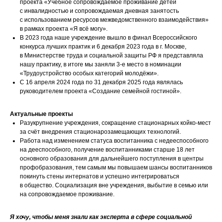
проекта «Учебное сопровождаемое проживание детей
с инвалидностью и сопровождаемая дневная занятость
с использованием ресурсов межведомственного взаимодействия»
в рамках проекта «Я всё могу».
В 2023 года наше учреждение вышло в финал Всероссийского
конкурса лучших практик и 6 декабря 2023 года в г. Москве,
в Министерстве труда и социальной защиты РФ я представляла
нашу практику, в итоге мы заняли 3-е место в номинации
«Трудоустройство особых категорий молодёжи».
С 16 апреля 2024 года по 31 декабря 2025 года являлась
руководителем проекта «Создание семейной гостиной».
Актуальные проекты
Разукрупнение учреждения, сокращение стационарных койко-мест
за счёт внедрения стационарозамещающих технологий.
Работа над изменением статуса воспитанника с недееспособного
на дееспособного, получение воспитанниками старше 18 лет
основного образования для дальнейшего поступления в центры
профобразования, тем самым мы повышаем шансы воспитанников
покинуть стены интернатов и успешно интегрироваться
в общество. Социализация вне учреждения, выбытие в семью или
на сопровождаемое проживание.
Я хочу, чтобы меня знали как эксперта в сфере социальной