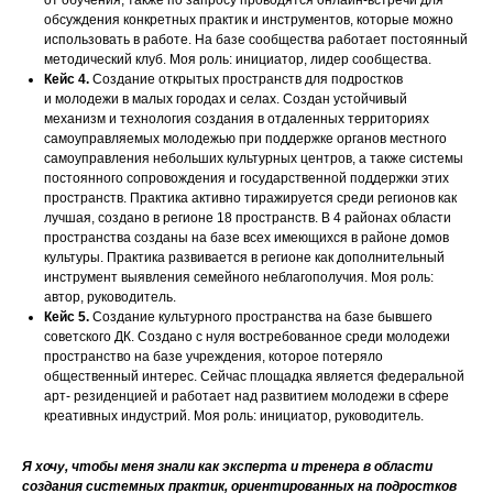
от обучения, также по запросу проводятся онлайн-встречи для
обсуждения конкретных практик и инструментов, которые можно
использовать в работе. На базе сообщества работает постоянный
методический клуб. Моя роль: инициатор, лидер сообщества.
Кейс 4.
Создание открытых пространств для подростков
и молодежи в малых городах и селах. Создан устойчивый
механизм и технология создания в отдаленных территориях
самоуправляемых молодежью при поддержке органов местного
самоуправления небольших культурных центров, а также системы
постоянного сопровождения и государственной поддержки этих
пространств. Практика активно тиражируется среди регионов как
лучшая, создано в регионе 18 пространств. В 4 районах области
пространства созданы на базе всех имеющихся в районе домов
культуры. Практика развивается в регионе как дополнительный
инструмент выявления семейного неблагополучия. Моя роль:
автор, руководитель.
Кейс 5.
Создание культурного пространства на базе бывшего
советского ДК. Создано с нуля востребованное среди молодежи
пространство на базе учреждения, которое потеряло
общественный интерес. Сейчас площадка является федеральной
арт- резиденцией и работает над развитием молодежи в сфере
креативных индустрий. Моя роль: инициатор, руководитель.
Я хочу, чтобы меня знали как эксперта и тренера в области
создания системных практик, ориентированных на подростков