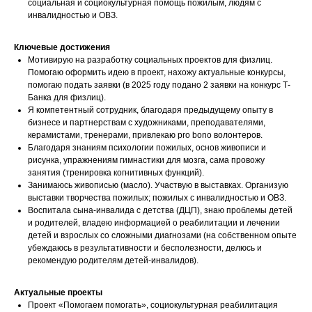
социальная и социокультурная помощь пожилым, людям с
инвалидностью и ОВЗ.
Ключевые достижения
Мотивирую на разработку социальных проектов для физлиц.
Помогаю оформить идею в проект, нахожу актуальные конкурсы,
помогаю подать заявки (в 2025 году подано 2 заявки на конкурс Т-
Банка для физлиц).
Я компетентный сотрудник, благодаря предыдущему опыту в
бизнесе и партнерствам с художниками, преподавателями,
керамистами, тренерами, привлекаю pro bono волонтеров.
Благодаря знаниям психологии пожилых, основ живописи и
рисунка, упражнениям гимнастики для мозга, сама провожу
занятия (тренировка когнитивных функций).
Занимаюсь живописью (масло). Участвую в выставках. Организую
выставки творчества пожилых; пожилых с инвалидностью и ОВЗ.
Воспитала сына-инвалида с детства (ДЦП), знаю проблемы детей
и родителей, владею информацией о реабилитации и лечении
детей и взрослых со сложными диагнозами (на собственном опыте
убеждаюсь в результативности и бесполезности, делюсь и
рекомендую родителям детей-инвалидов).
Актуальные проекты
Проект «Помогаем помогать», социокультурная реабилитация