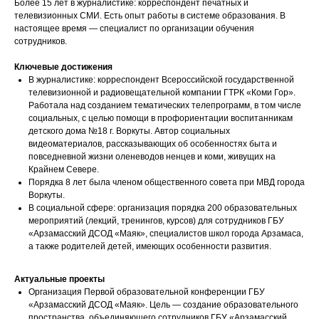
Более 15 лет в журналистике: корреспондент печатных и
телевизионных СМИ. Есть опыт работы в системе образования. В
настоящее время — специалист по организации обучения
сотрудников.
Ключевые достижения
В журналистике: корреспондент Всероссийской государственной
телевизионной и радиовещательной компании ГТРК «Коми Гор».
Работала над созданием тематических телепрограмм, в том числе
социальных, с целью помощи в профориентации воспитанникам
детского дома №18 г. Воркуты. Автор социальных
видеоматериалов, рассказывающих об особенностях быта и
повседневной жизни оленеводов ненцев и коми, живущих на
Крайнем Севере.
Порядка 8 лет была членом общественного совета при МВД города
Воркуты.
В социальной сфере: организация порядка 200 образовательных
мероприятий (лекций, тренингов, курсов) для сотрудников ГБУ
«Арзамасский ДСОД «Маяк», специалистов школ города Арзамаса,
а также родителей детей, имеющих особенности развития.
Актуальные проекты
Организация Первой образовательной конференции ГБУ
«Арзамасский ДСОД «Маяк». Цель — создание образовательного
пространства, объединяющего сотрудников ГБУ «Арзамасский