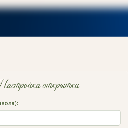
астройка открытки
мвола):