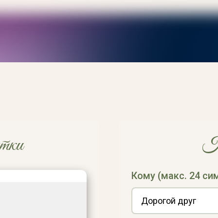
тки
Н
Кому (макс. 24 си