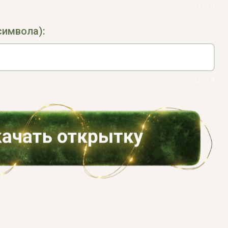
12/24
символа):
12/24